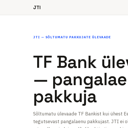
JTI
JTI — SÕLTUMATU PAKKUJATE ÜLEVAADE
TF Bank ül
— pangala
pakkuja
Sõltumatu ülevaade TF Bankist kui ühest Ee
tegutsevast pangalaenu pakkujast. JTI ei o