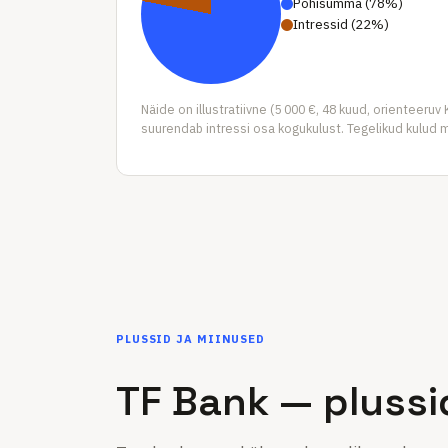
Põhisumma
(
78
%
)
Intressid
(
22
%
)
Näide on illustratiivne (5 000 €, 48 kuud, orienteer
suurendab intressi osa kogukulust. Tegelikud kulud 
PLUSSID JA MIINUSED
TF Bank — plussi