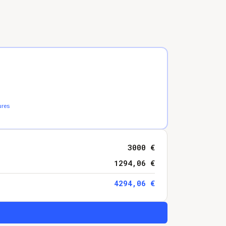
ures
3000
€
1294,06
€
4294,06
€