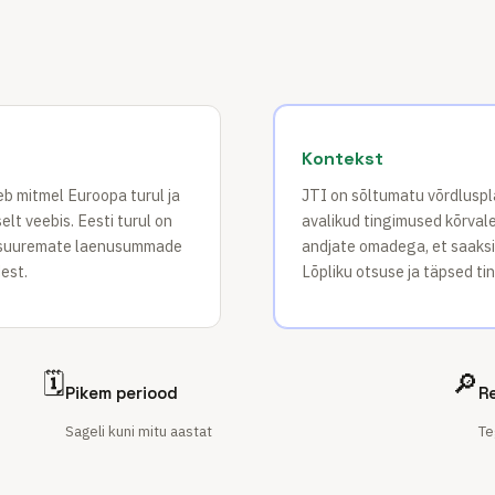
Kontekst
eb mitmel Euroopa turul ja
JTI on sõltumatu võrdluspl
lt veebis. Eesti turul on
avalikud tingimused kõrvale
a suuremate laenusummade
andjate omadega, et saaksid 
dest.
Lõpliku otsuse ja täpsed t
🗓️
🔎
Pikem periood
R
Sageli kuni mitu aastat
Te