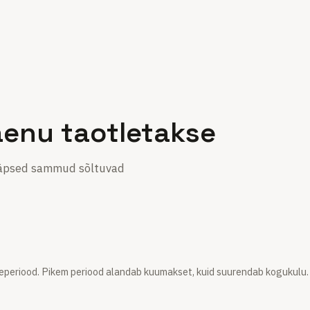
aenu taotletakse
 täpsed sammud sõltuvad
eriood. Pikem periood alandab kuumakset, kuid suurendab kogukulu. J