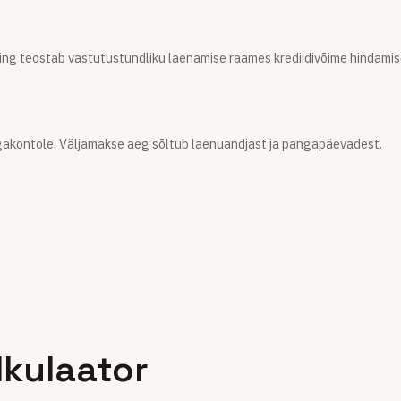
ning teostab vastutustundliku laenamise raames krediidivõime hindamis
ngakontole. Väljamakse aeg sõltub laenuandjast ja pangapäevadest.
lkulaator